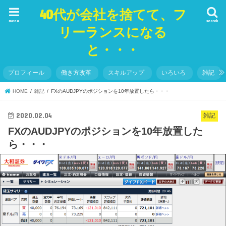
40代が会社を捨てて、フ
menu
search
リーランスになる
と・・・
プロフィール
働き方改革
スキルアップ
いろいろ
雑記
HOME
雑記
FXのAUDJPYのポジションを10年放置したら・・・
2020.02.04
雑記
FXのAUDJPYのポジションを10年放置した
ら・・・