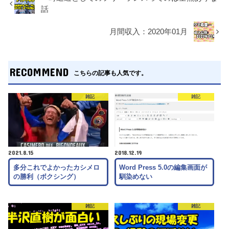
話
月間収入：2020年01月
RECOMMEND
こちらの記事も人気です。
雑記
雑記
2021.8.15
2018.12.19
多分これでよかったカシメロ
Word Press 5.0の編集画面が
の勝利（ボクシング）
馴染めない
雑記
雑記