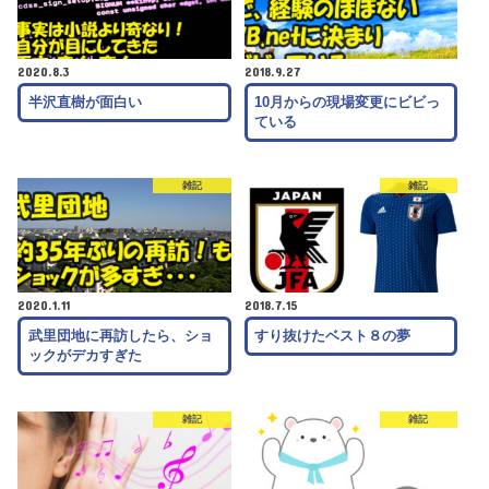
2020.8.3
2018.9.27
半沢直樹が面白い
10月からの現場変更にビビっ
ている
雑記
雑記
2020.1.11
2018.7.15
武里団地に再訪したら、ショ
すり抜けたベスト８の夢
ックがデカすぎた
雑記
雑記