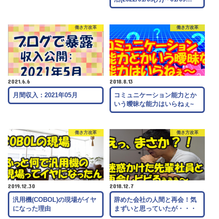
働き方改革
働き方改革
2021.6.6
2018.8.13
月間収入：2021年05月
コミュニケーション能力とか
いう曖昧な能力はいらねぇ~
働き方改革
働き方改革
2019.12.30
2018.12.7
汎用機(COBOL)の現場がイヤ
辞めた会社の人間と再会！気
になった理由
まずいと思っていたが・・・