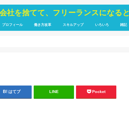
が会社を捨てて、フリーランスになる
プロフィール
働き方改革
スキルアップ
いろいろ
雑記
TOIEC
SQL
HTML・CSS
ピア
禁煙
はてブ
LINE
Pocket