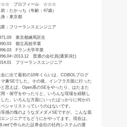
☆☆☆ プロフィール ☆☆☆
名前：たかっち（年齢：47歳）
出身：東京都
職業：フリーランスエンジニア
971.09 東京都練馬区生
990.03 都立高校卒業
996.03 Fラン大学卒業
996.04~2013.12 普通の会社員(通算3社)
2014.01 フリーランスエンジニア
社会に出て最初の10年くらいは、COBOLプログ
ラマ兼SEでした。その後、インフラ方面に行った
かと思えば、Open系のSEをやったり、はたまた
運用・保守をやったりと、いろんな現場を経験し
ました。いろんな方面にいったばっかりに何かの
スペシャリストっていうのはないです。
劣等感の塊のようなダメダメSEですが、こんな底
辺エンジニアでもどうにかやってます。現在は、
VB.netで作られた証券会社の社内システムの運