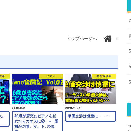
トップページへ
改革
ピアノ
働き方改革
2018.8.2
2018.11.23
ん
46歳が唐突にピアノを始
単価交渉は慎重に・・・
めたらカオスに② ~ 愛
機が到着、が、ド♪の位