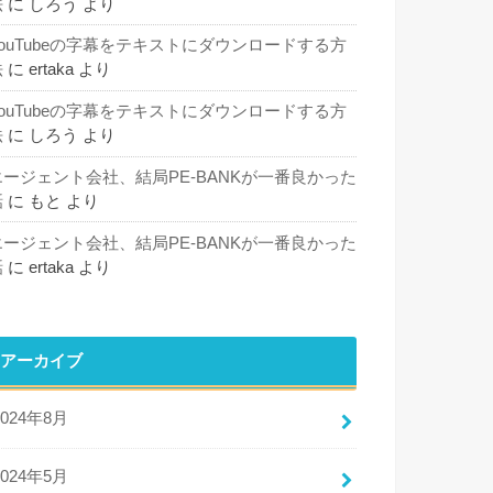
法
に
しろう
より
YouTubeの字幕をテキストにダウンロードする方
法
に
ertaka
より
YouTubeの字幕をテキストにダウンロードする方
法
に
しろう
より
エージェント会社、結局PE-BANKが一番良かった
話
に
もと
より
エージェント会社、結局PE-BANKが一番良かった
話
に
ertaka
より
アーカイブ
2024年8月
2024年5月