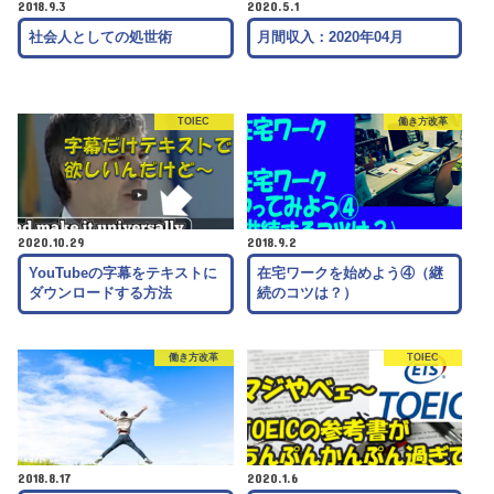
2018.9.3
2020.5.1
社会人としての処世術
月間収入：2020年04月
TOIEC
働き方改革
2020.10.29
2018.9.2
YouTubeの字幕をテキストに
在宅ワークを始めよう④（継
ダウンロードする方法
続のコツは？）
働き方改革
TOIEC
2018.8.17
2020.1.6