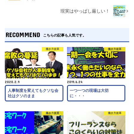
現実はやっぱし厳しい！
RECOMMEND
こちらの記事も人気です。
働き方改革
働き方改革
2020.2.9
2019.6.24
人事制度を変えてもクソな会
一つ一つの現場は大切
社はクソのまま
に・・・
働き方改革
働き方改革