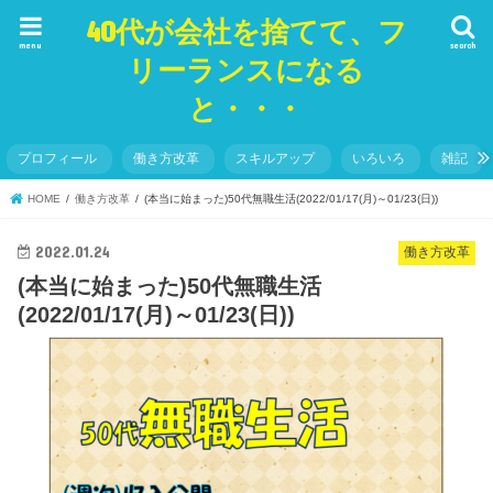
40代が会社を捨てて、フ
menu
search
リーランスになる
と・・・
プロフィール
働き方改革
スキルアップ
いろいろ
雑記
HOME
働き方改革
(本当に始まった)50代無職生活(2022/01/17(月)～01/23(日))
2022.01.24
働き方改革
(本当に始まった)50代無職生活
(2022/01/17(月)～01/23(日))