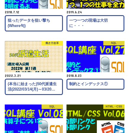
2018.7.12
2019.6.24
狙ったデータを狙い撃ち
一つ一つの現場は大切
(Where句)
に・・・
働き方改革
SQL
2022.3.21
2018.8.23
(本当に始まった)50代派遣生
制約とインデックス①
活(2022/03/14(月)～03/20…
SQL
HTML・CSS