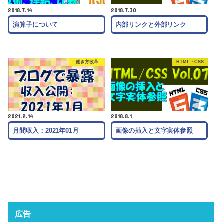
2018.7.14
2018.7.30
演算子について
内部リンクと外部リンク
働き方改革
HTML・CSS
2021.2.14
2018.8.1
月間収入：2021年01月
画像の挿入と文字実体参照
広告