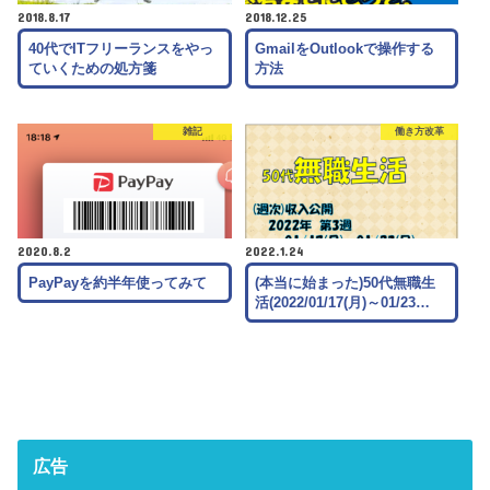
2018.8.17
2018.12.25
40代でITフリーランスをやっ
GmailをOutlookで操作する
ていくための処方箋
方法
雑記
働き方改革
2020.8.2
2022.1.24
PayPayを約半年使ってみて
(本当に始まった)50代無職生
活(2022/01/17(月)～01/23…
広告