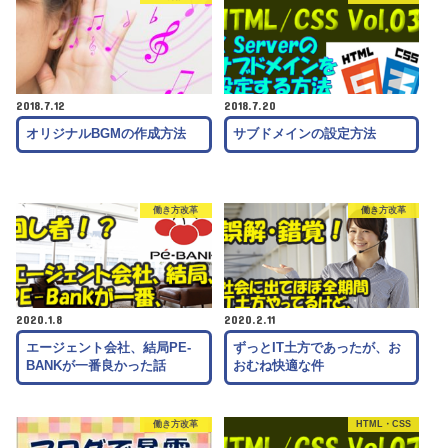
2018.7.12
2018.7.20
オリジナルBGMの作成方法
サブドメインの設定方法
働き方改革
働き方改革
2020.1.8
2020.2.11
エージェント会社、結局PE-
ずっとIT土方であったが、お
BANKが一番良かった話
おむね快適な件
働き方改革
HTML・CSS