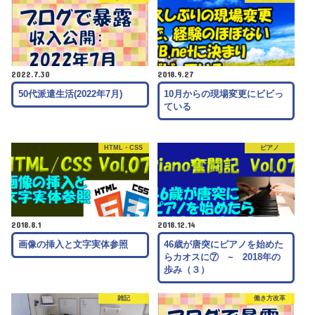
2022.7.30
2018.9.27
50代派遣生活(2022年7月)
10月からの現場変更にビビっ
ている
HTML・CSS
ピアノ
2018.8.1
2018.12.14
画像の挿入と文字実体参照
46歳が唐突にピアノを始めた
らカオスに⑦ ~ 2018年の
歩み（３）
雑記
働き方改革