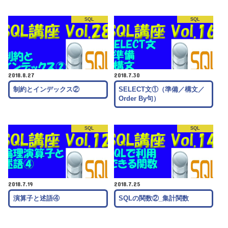
SQL
SQL
2018.8.27
2018.7.30
制約とインデックス②
SELECT文①（準備／構文／
Order By句）
SQL
SQL
2018.7.19
2018.7.25
演算子と述語④
SQLの関数②_集計関数