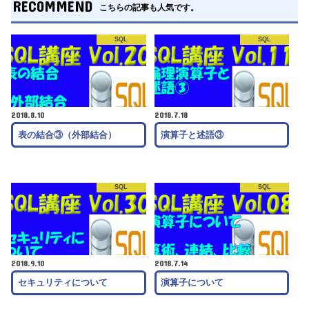
RECOMMEND
こちらの記事も人気です。
SQL
SQL
2018.8.10
2018.7.18
表の結合③（外部結合）
演算子と述語③
SQL
SQL
2018.9.10
2018.7.14
セキュリティについて
演算子について