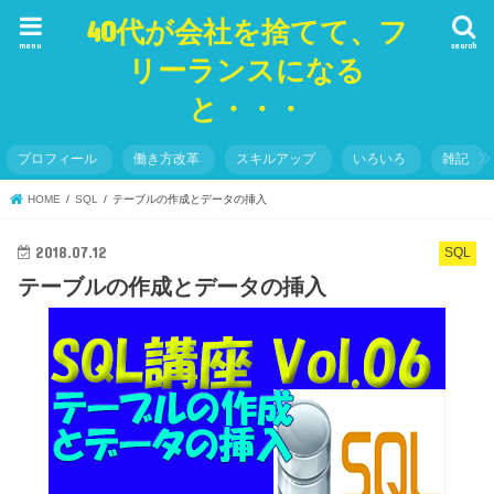
40代が会社を捨てて、フ
menu
search
リーランスになる
と・・・
プロフィール
働き方改革
スキルアップ
いろいろ
雑記
HOME
SQL
テーブルの作成とデータの挿入
2018.07.12
SQL
テーブルの作成とデータの挿入