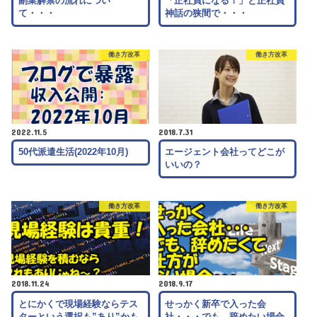
副業解禁の流れについ
「正社員になる！」と正社員
て・・・
神話の狭間で・・・
働き方改革
働き方改革
2022.11.5
2018.7.31
50代派遣生活(2022年10月)
エージェント会社ってどこが
いいの？
働き方改革
働き方改革
2018.11.24
2018.9.17
とにかくで現場経験ならテス
せっかく新卒で入った会
ターという選択も”あり”かも
社・・・でも、辞めたい場合