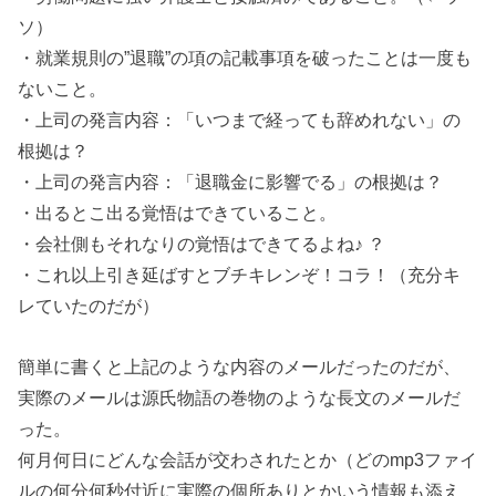
ソ）
・就業規則の”退職”の項の記載事項を破ったことは一度も
ないこと。
・上司の発言内容：「いつまで経っても辞めれない」の
根拠は？
・上司の発言内容：「退職金に影響でる」の根拠は？
・出るとこ出る覚悟はできていること。
・会社側もそれなりの覚悟はできてるよね♪ ？
・これ以上引き延ばすとブチキレンぞ！コラ！（充分キ
レていたのだが）
簡単に書くと上記のような内容のメールだったのだが、
実際のメールは源氏物語の巻物のような長文のメールだ
った。
何月何日にどんな会話が交わされたとか（どのmp3ファイ
ルの何分何秒付近に実際の個所ありとかいう情報も添え