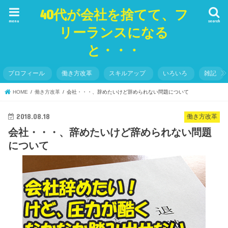
40代が会社を捨てて、フ
menu
search
リーランスになる
と・・・
プロフィール
働き方改革
スキルアップ
いろいろ
雑記
HOME
働き方改革
会社・・・、辞めたいけど辞められない問題について
2018.08.18
働き方改革
会社・・・、辞めたいけど辞められない問題
について