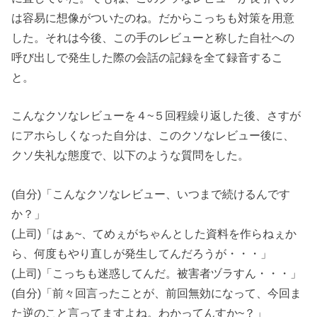
は容易に想像がついたのね。だからこっちも対策を用意
した。それは今後、この手のレビューと称した自社への
呼び出しで発生した際の会話の記録を全て録音するこ
と。
こんなクソなレビューを４~５回程繰り返した後、さすが
にアホらしくなった自分は、このクソなレビュー後に、
クソ失礼な態度で、以下のような質問をした。
(自分)「こんなクソなレビュー、いつまで続けるんです
か？」
(上司)「はぁ~、てめぇがちゃんとした資料を作らねぇか
ら、何度もやり直しが発生してんだろうが・・・」
(上司)「こっちも迷惑してんだ。被害者ヅラすん・・・」
(自分)「前々回言ったことが、前回無効になって、今回ま
た逆のこと言ってますよね。わかってんすか~？」