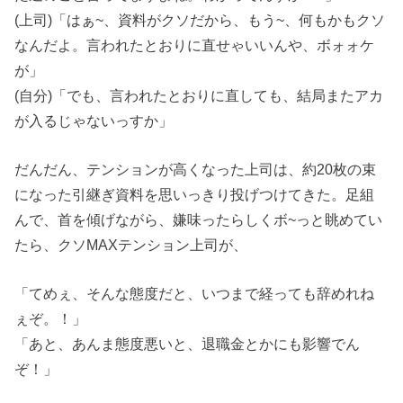
(上司)「はぁ~、資料がクソだから、もう~、何もかもクソ
なんだよ。言われたとおりに直せゃいいんや、ボォォケ
が」
(自分)「でも、言われたとおりに直しても、結局またアカ
が入るじゃないっすか」
だんだん、テンションが高くなった上司は、約20枚の束
になった引継ぎ資料を思いっきり投げつけてきた。足組
んで、首を傾げながら、嫌味ったらしくボ~っと眺めてい
たら、クソMAXテンション上司が、
「てめぇ、そんな態度だと、いつまで経っても辞めれね
ぇぞ。！」
「あと、あんま態度悪いと、退職金とかにも影響でん
ぞ！」