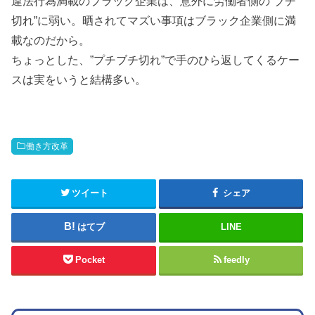
違法行為満載のブラック企業は、意外に労働者側の”ブチ
切れ”に弱い。晒されてマズい事項はブラック企業側に満
載なのだから。
ちょっとした、”プチブチ切れ”で手のひら返してくるケー
スは実をいうと結構多い。
働き方改革
ツイート
シェア
はてブ
LINE
Pocket
feedly