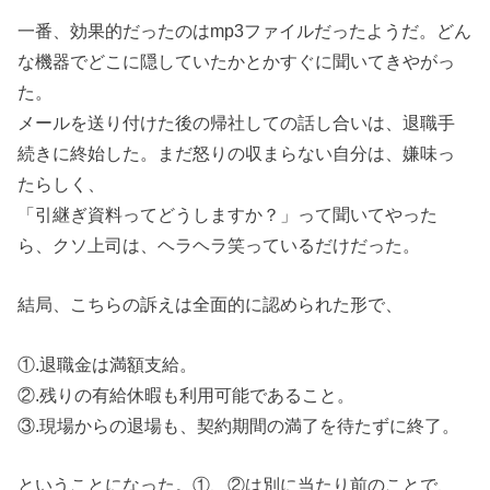
一番、効果的だったのはmp3ファイルだったようだ。どん
な機器でどこに隠していたかとかすぐに聞いてきやがっ
た。
メールを送り付けた後の帰社しての話し合いは、退職手
続きに終始した。まだ怒りの収まらない自分は、嫌味っ
たらしく、
「引継ぎ資料ってどうしますか？」って聞いてやった
ら、クソ上司は、ヘラヘラ笑っているだけだった。
結局、こちらの訴えは全面的に認められた形で、
①.退職金は満額支給。
②.残りの有給休暇も利用可能であること。
③.現場からの退場も、契約期間の満了を待たずに終了。
ということになった。①、②は別に当たり前のことで、