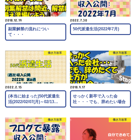
2018.12.19
2022.7.30
副業解禁の流れについ
50代派遣生活(2022年7月)
て・・・
働き方改革
働き方改革
2022.2.15
2018.9.17
(本当に始まった)50代派遣生
せっかく新卒で入った会
活(2022/02/07(月)～02/13…
社・・・でも、辞めたい場合
働き方改革
働き方改革