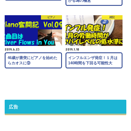
かる為の極意
ピアノ
雑記
2019.6.23
2019.1.18
46歳が唐突にピアノを始めた
インフルエンザ発症！１月は
らカオスに⑨
140時間を下回る可能性大
広告