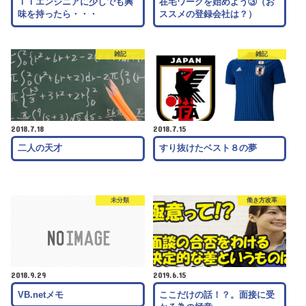
ＩＴエンジニアに少しでも興
在宅ワークを始めよう③（お
味を持ったら・・・
ススメの登録会社は？）
雑記
雑記
2018.7.18
2018.7.15
二人の天才
すり抜けたベスト８の夢
未分類
働き方改革
2018.9.29
2019.6.15
VB.netメモ
ここだけの話！？。面接に受