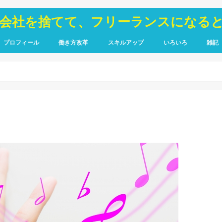
が会社を捨てて、フリーランスになる
プロフィール
働き方改革
スキルアップ
いろいろ
雑記
TOIEC
SQL
HTML・CSS
ピア
禁煙