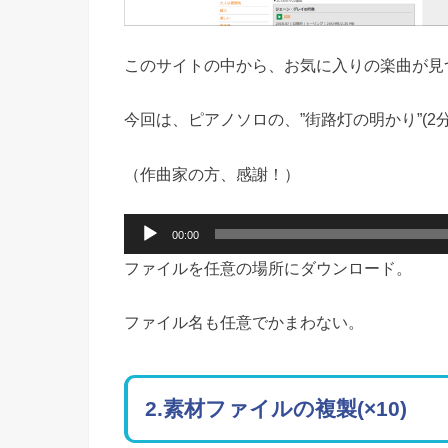
このサイトの中から、お気に入りの楽曲が見
今回は、ピアノソロの、”街路灯の明かり”(2分
（作曲家の方、感謝！）
音
00:00
声
ファイルを任意の場所にダウンロード。
プ
レ
ー
ファイル名も任意でかまわない。
ヤ
ー
2.素材ファイルの複製(×10)