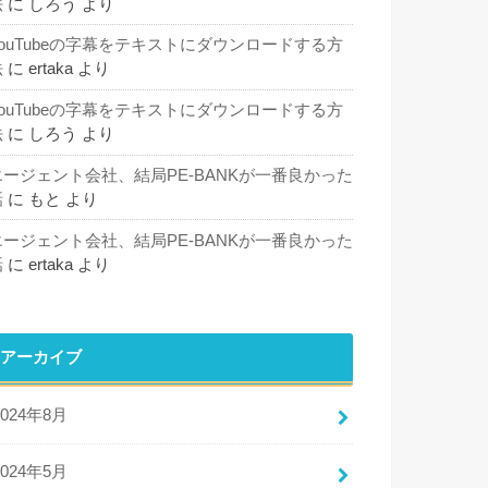
法
に
しろう
より
YouTubeの字幕をテキストにダウンロードする方
法
に
ertaka
より
YouTubeの字幕をテキストにダウンロードする方
法
に
しろう
より
エージェント会社、結局PE-BANKが一番良かった
話
に
もと
より
エージェント会社、結局PE-BANKが一番良かった
話
に
ertaka
より
アーカイブ
2024年8月
2024年5月