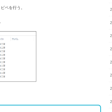
下
コピペを行う。
矢
印
。
キ
ー
を
使
っ
て
く
だ
さ
い。