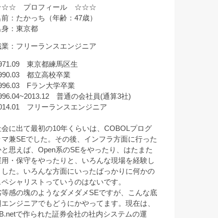
☆☆☆ プロフィール ☆☆☆
名前：たかっち（年齢：47歳）
出身：東京都
職業：フリーランスエンジニア
971.09 東京都練馬区生
990.03 都立高校卒業
996.03 Fラン大学卒業
996.04~2013.12 普通の会社員(通算3社)
2014.01 フリーランスエンジニア
社会に出て最初の10年くらいは、COBOLプログ
ラマ兼SEでした。その後、インフラ方面に行った
かと思えば、Open系のSEをやったり、はたまた
運用・保守をやったりと、いろんな現場を経験し
ました。いろんな方面にいったばっかりに何かの
スペシャリストっていうのはないです。
劣等感の塊のようなダメダメSEですが、こんな底
辺エンジニアでもどうにかやってます。現在は、
VB.netで作られた証券会社の社内システムの運