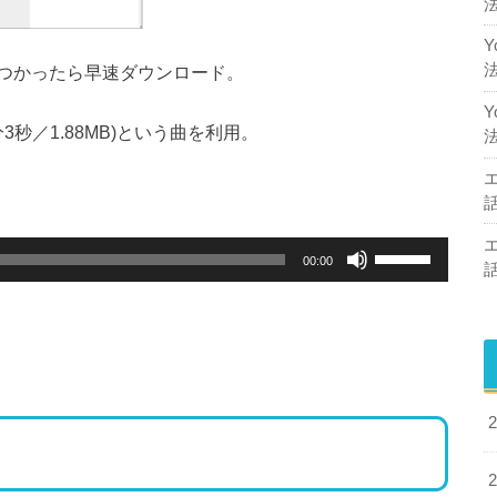
つかったら早速ダウンロード。
3秒／1.88MB)という曲を利用。
ボ
00:00
リ
ュ
ー
ム
調
節
に
は
上