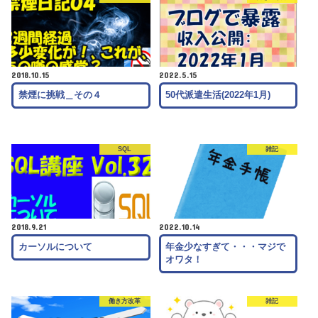
2018.10.15
2022.5.15
禁煙に挑戦＿その４
50代派遣生活(2022年1月)
SQL
雑記
2018.9.21
2022.10.14
カーソルについて
年金少なすぎて・・・マジで
オワタ！
働き方改革
雑記