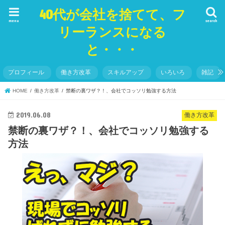
40代が会社を捨てて、フ
menu
search
リーランスになる
と・・・
プロフィール
働き方改革
スキルアップ
いろいろ
雑記
HOME
働き方改革
禁断の裏ワザ？！、会社でコッソリ勉強する方法
2019.06.08
働き方改革
禁断の裏ワザ？！、会社でコッソリ勉強する
方法