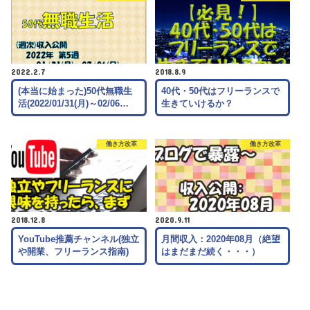
2022.2.7
2018.8.9
(本当に始まった)50代無職生
40代・50代はフリーランスで
活(2022/01/31(月)～02/06…
生きていけるか？
働き方改革
働き方改革
2018.12.8
2020.9.11
YouTube推薦チャンネル(独立
月間収入：2020年08月（絶望
や開業、フリーランス指南)
はまだまだ続く・・・）