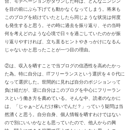
合、モチベーションがダウンした時は、どんなニンジン
を目の前にぶら下げても動かなくなってしまう。将来も
このブログを続けていたとしたら同じような状況は何度
も発生すると思う。その時に過去を振り返り、その当時
何を考えどのような心境で日々を過ごしていたのかが振
り返りやすければ、立ち直るヒントやきっかけになるん
じゃないかと思ったことが一つ目の理由。
②は、収入を晒すことで当ブログの信憑性を高めたかっ
た為。特に自分は、ITフリーランスという選択を４０代に
なって選択した。世間的に見れば自分のポジションって
負け組だが、逆に自分はこのブログを中心にフリーラン
スという働き方を薦めている。そんな中、読者のなかに
は、「じゃぁ~どんだけ稼いでんだ？」っていう疑問は当
然湧くと思う。自分自身、個人情報を晒すわけではない
ので別にいいかなとも思っていたので、他人からの興