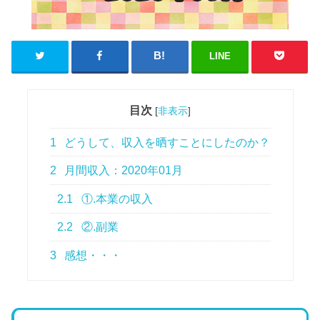
LINE
目次
[
非表示
]
1
どうして、収入を晒すことにしたのか？
2
月間収入：2020年01月
2.1
①.本業の収入
2.2
②.副業
3
感想・・・