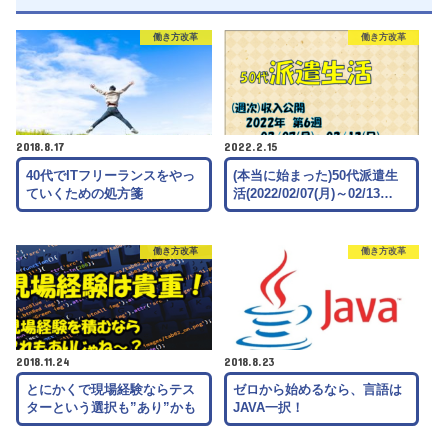
働き方改革
働き方改革
2018.8.17
2022.2.15
40代でITフリーランスをやっ
(本当に始まった)50代派遣生
ていくための処方箋
活(2022/02/07(月)～02/13…
働き方改革
働き方改革
2018.11.24
2018.8.23
とにかくで現場経験ならテス
ゼロから始めるなら、言語は
ターという選択も”あり”かも
JAVA一択！