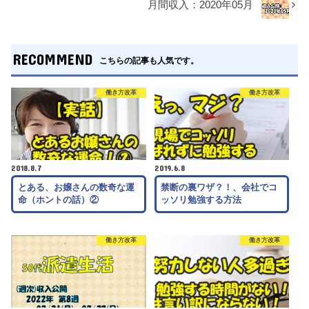
月間収入：2020年05月
RECOMMEND
こちらの記事も人気です。
働き方改革
働き方改革
2018.8.7
2019.6.8
とある、お嬢さんの数奇な運
禁断の裏ワザ？！、会社でコ
命（ホントの話）②
ッソリ勉強する方法
働き方改革
働き方改革