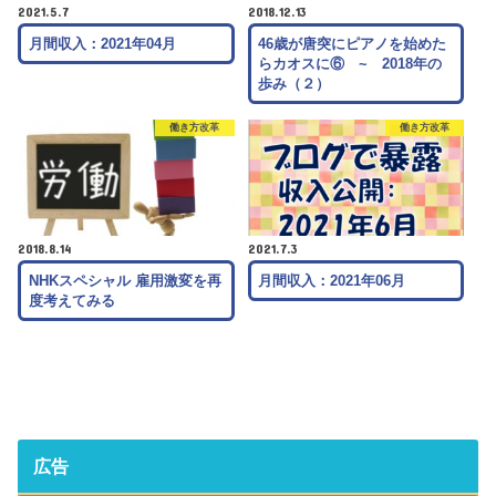
2021.5.7
2018.12.13
月間収入：2021年04月
46歳が唐突にピアノを始めた
らカオスに⑥ ~ 2018年の
歩み（２）
働き方改革
働き方改革
2018.8.14
2021.7.3
NHKスペシャル 雇用激変を再
月間収入：2021年06月
度考えてみる
広告