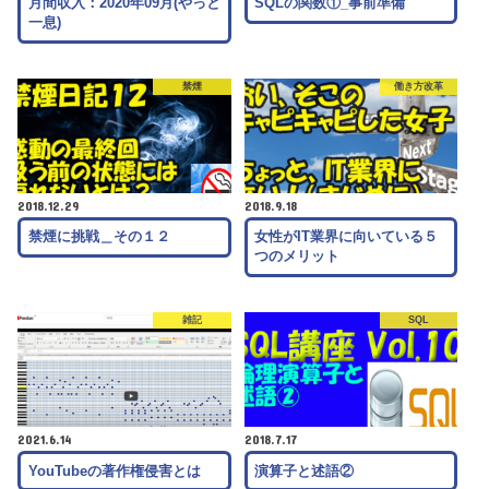
月間収入：2020年09月(やっと
SQLの関数①_事前準備
一息)
禁煙
働き方改革
2018.12.29
2018.9.18
禁煙に挑戦＿その１２
女性がIT業界に向いている５
つのメリット
雑記
SQL
2021.6.14
2018.7.17
YouTubeの著作権侵害とは
演算子と述語②