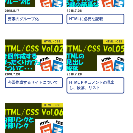
2018.8.17
2018.7.28
要素のグループ化
HTMLに必要な記載
HTML・CSS
HTML・CSS
2018.7.20
2018.7.28
今回作成するサイトについて
HTMLドキュメントの見出
し、段落、リスト
HTML・CSS