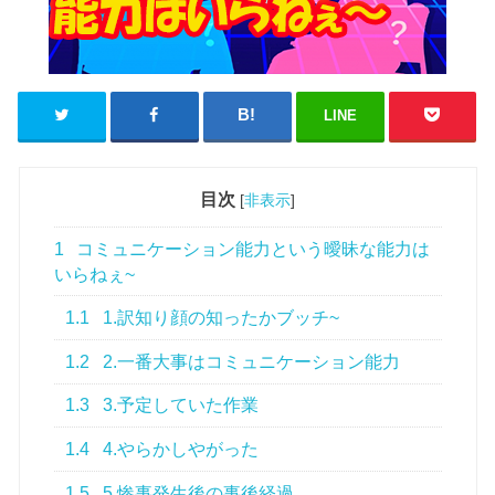
LINE
目次
[
非表示
]
1
コミュニケーション能力という曖昧な能力は
いらねぇ~
1.1
1.訳知り顔の知ったかブッチ~
1.2
2.一番大事はコミュニケーション能力
1.3
3.予定していた作業
1.4
4.やらかしやがった
1.5
5.惨事発生後の事後経過