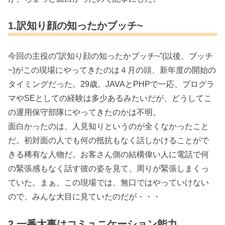
1.訳知り顔の知ったかブッチ~
今回の主役の”訳知り顔の知ったかブッチ~”(以後、ブッチ
~)がこの現場にやってきたのは４月の頭、新年度の開始の
タイミングだった。29歳。JAVAとPHPで一応、プログラ
マやSEとしての経験は多少あるみたいだが、どうしてこ
の運用保守部隊にやってきたのかは不明。
面白かったのは、人見知りというのが全くなかったこと
だ。初対面の人でも何の抵抗もなく話しかけることがで
きる稀有な人物だ。お客さん側の結構偉い人に電話で何
の緊張感もなく話す彼の姿を見て、周りが緊張しまくっ
ていた。まぁ、この現場では、無口ではやっていけない
ので、みんな大目に見ていたのだが・・・
2.一番大事はコミュニケーション能力