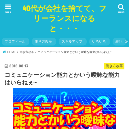
40代が会社を捨てて、フ
menu
search
リーランスになる
と・・・
プロフィール
働き方改革
スキルアップ
いろいろ
雑記
HOME
働き方改革
コミュニケーション能力とかいう曖昧な能力はいらねぇ~
2018.08.13
働き方改革
コミュニケーション能力とかいう曖昧な能力
はいらねぇ~