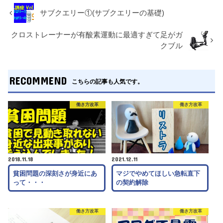
サブクエリー①(サブクエリーの基礎)
クロストレーナーが有酸素運動に最適すぎて足がガ
クブル
RECOMMEND
こちらの記事も人気です。
働き方改革
働き方改革
2018.11.18
2021.12.11
貧困問題の深刻さが身近にあ
マジでやめてほしい急転直下
って・・・
の契約解除
働き方改革
働き方改革